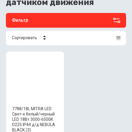
датчиком движения
Фильтр
Сортировать
Цена - убывание
Цена - возрастание
Название - Я-А
Название - А-Я
7788/18L MITRA LED
Свет-к белый/черный
LED 18Вт 3000-6500К
D225 IP44 д/д NEBULA
BLACK (3)