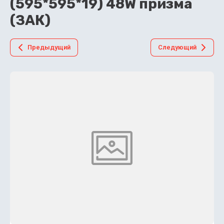
(595*595*19) 48W призма
(ЗАК)
Предыдущий
Следующий