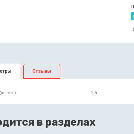
П
етры
Отзывы
кв. мм.)
2.5
дится в разделах