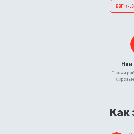
ВВГнг-LS
Нам
С нами ра
мировые
Как 