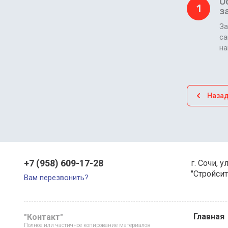
О
1
з
За
са
н
Наза
+7 (958) 609-17-28
г. Сочи, у
"Стройсит
Вам перезвонить?
Главная
"Контакт"
Полное или частичное копирование материалов