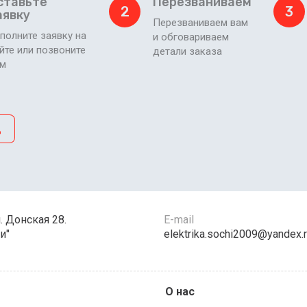
ставьте
Перезваниваем
2
3
аявку
Перезваниваем вам
полните заявку на
и обговариваем
йте или позвоните
детали заказа
ам
д
л. Донская 28.
E-mail
и"
elektrika.sochi2009@yandex.
О нас