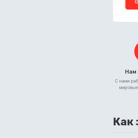
О
Нам
С нами ра
мировые
Как 