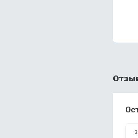
Отзы
Ос
З