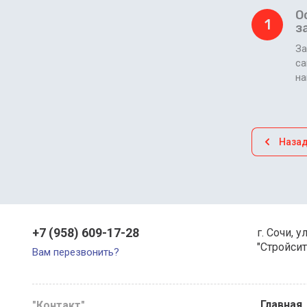
О
1
з
За
са
н
Наза
+7 (958) 609-17-28
г. Сочи, у
"Стройсит
Вам перезвонить?
Главная
"Контакт"