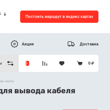
8
Постоить маршрут в яндекс картах
Акция
Доставка
ы
0
₽
он. кость
для вывода кабеля