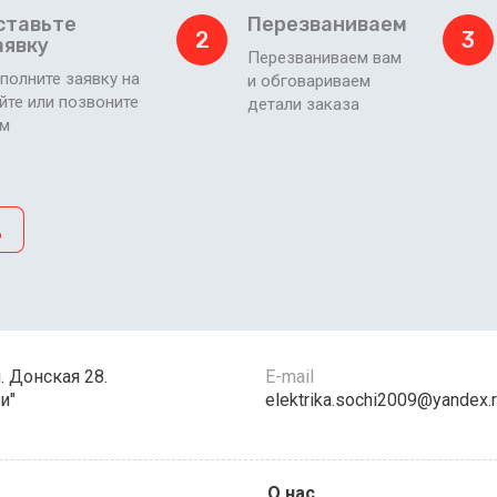
ставьте
Перезваниваем
2
3
аявку
Перезваниваем вам
полните заявку на
и обговариваем
йте или позвоните
детали заказа
ам
д
л. Донская 28.
E-mail
и"
elektrika.sochi2009@yandex.
О нас