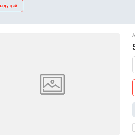
дыдущий
А