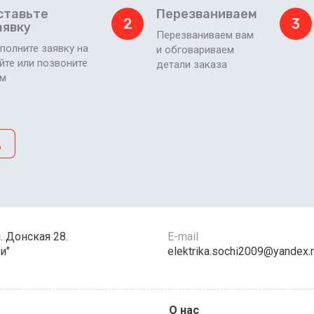
ставьте
Перезваниваем
2
3
аявку
Перезваниваем вам
полните заявку на
и обговариваем
йте или позвоните
детали заказа
ам
д
л. Донская 28.
E-mail
и"
elektrika.sochi2009@yandex.
О нас