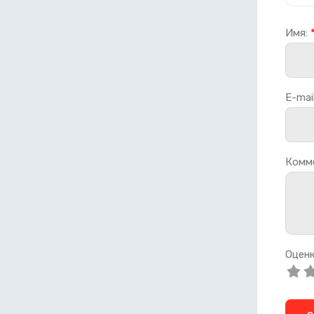
Имя:
E-mail
Комм
Оценк