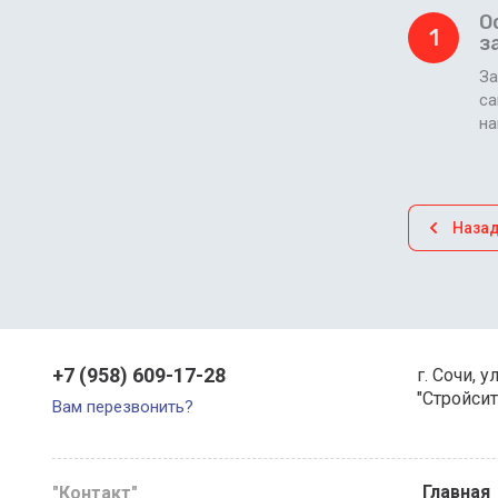
О
1
з
За
са
н
Наза
+7 (958) 609-17-28
г. Сочи, у
"Стройсит
Вам перезвонить?
Главная
"Контакт"