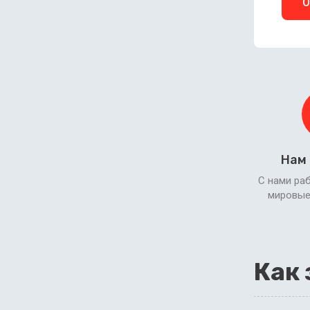
О
Нам
С нами ра
мировые
Как 