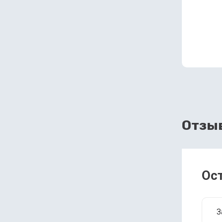
Отзы
Ос
З