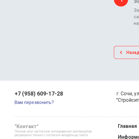
з
За
са
н
Наза
+7 (958) 609-17-28
г. Сочи, у
"Стройсит
Вам перезвонить?
Главная
"Контакт"
Полное или частичное копирование материалов
разрешено только с согласия владельца сайта
Информ