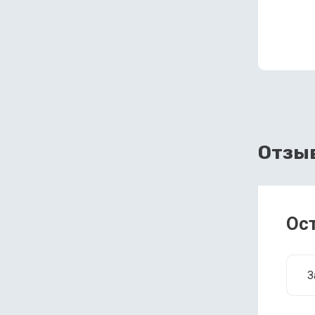
Отзы
Ос
З