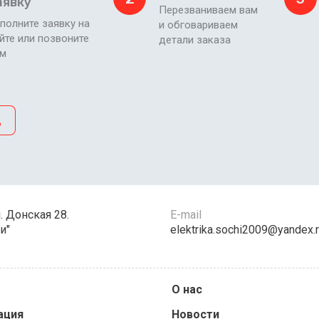
аявку
Перезваниваем вам
полните заявку на
и обговариваем
йте или позвоните
детали заказа
ам
д
л. Донская 28.
E-mail
и"
elektrika.sochi2009@yandex.
О нас
ация
Новости