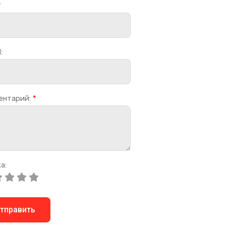
*
:
ентарий:
*
а:
тправить