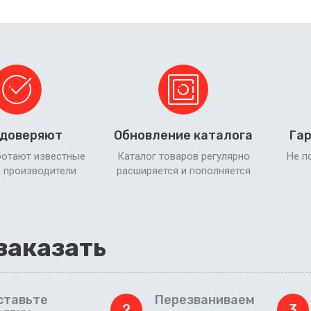
 доверяют
Обновление каталога
Гар
ботают известные
Каталог товаров регулярно
Не п
 производители
расширяется и пополняется
заказать
ставьте
Перезваниваем
2
3