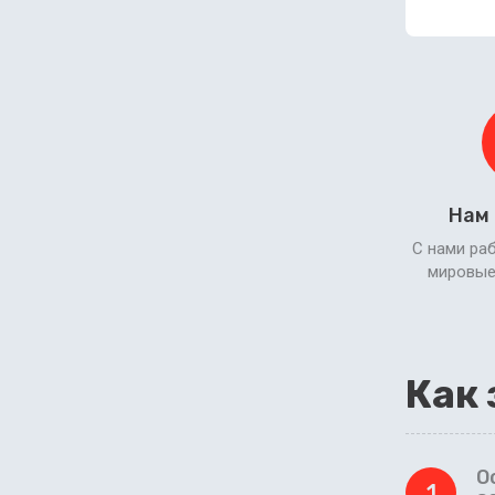
Нам
С нами ра
мировые
Как 
О
1