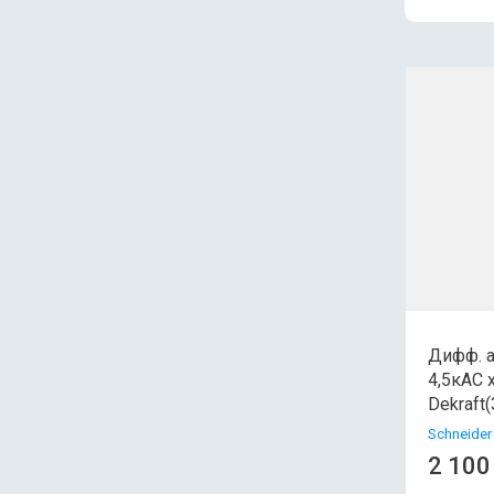
Ц
Ц
Н
Н
Дифф. а
4,5кАC 
Dekraft
Schneider 
2 100