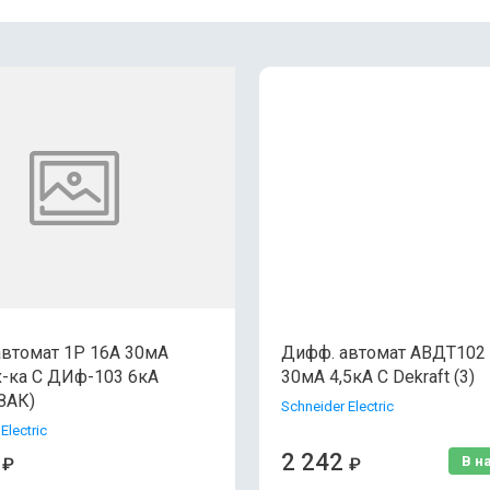
ена - убывание
ена - возрастание
азвание - Я-А
азвание - А-Я
втомат 1P 16A 30мА
Дифф. автомат АВДТ102 
х-ка С ДИф-103 6кА
30мА 4,5кА C Dekraft (3)
(ЗАК)
Schneider Electric
Electric
2 242
В н
₽
₽