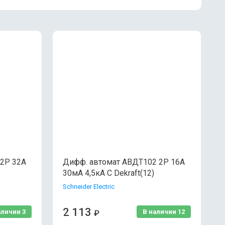
2P 32A
Дифф. автомат АВДТ102 2P 16A
30мА 4,5кА C Dekraft(12)
Schneider Electric
2 113
аличии
3
В наличии
12
₽